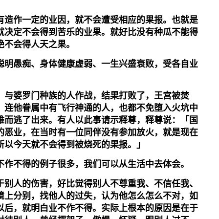
有造作一定的业因，就不会遭受相应的果报。也就是
就决定不会得到苦乐的业果。就好比没有种瓜不能得
绝不会得人天之果。
聪明愚痴、身体健康虚弱、一生兴盛衰败，受各自业
，与婆罗门种族的人作战，结果打败了，王宫被焚
。连他眷属中有飞行神通的人，也都不免堕入火坑中
难而逃了出来。有人以此事请示释尊，释尊说：「国
的恶业，在当时有一位同伴没有参加放火，就是现在
所以今天就不会得到被烧死的果报。」
不作不得的例子很多，我们可以从生活中去体会。
于别人的伤害，好比觉得别人不尊重我、不信任我、
境上分别，找他人的过失，认为他怎么怎么不对，如
以后，就明白业不作不得。实际上根本的原因是在于