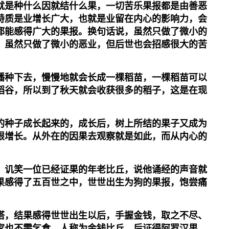
就是种什么因就结什么果，一切苦乐果报都是由善恶
特质是业增长广大，也就是业留在内心的影响力，会
都能感得广大的果报。换句话说，虽然只做了微小的
，虽然只做了微小的恶业，但后世也会招感很大的苦
播种下去，慢慢地就会长成一棵稻苗，一棵稻苗可以
稻谷，所以到了秋天就会收获很多的稻子，这是在现
的种子成长起来的，成长后，树上所结的果子又成为
限增长。从外在的因果去观察就是如此，而从内心的
，讥笑一位已经证果的年老比丘，说他诵经的声音就
果感得了五百世之中，世世出生为狗的果报，饱尝痛
塔，结果感得世世出生以后，手握金钱，取之不尽、
家也不需乞食，人称为金钱比丘，后证得阿罗汉果。