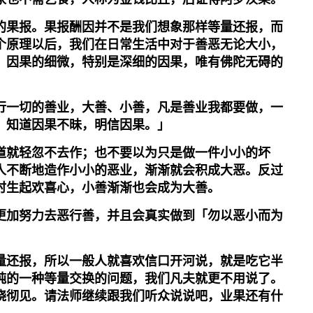
的果报。果报酬因并不是我们想象那样等量还报，而
个原理以后，我们在日常生活中对于善恶无论大小，
。因果的细微，特别是深细的因果，唯有佛陀无碍的
行一切的善业，大善、小善，凡是善业我都要做，一
。知道因果不昧，明信因果。」
道就轻忽不去作；也不要以为只是做一件小小的坏
人不断地造作小小的恶业，渐渐就会积成大恶。反过
时生起欢喜心，小善渐渐也会成为大善。
更加努力去恶行善，并且会真实做到「勿以恶小而为
量还报，所以一般人就喜欢信口开河说，就是吃它半
纯的一种等量交换的问题，我们凡夫就更不用说了。
晓彻见。请法师继续跟我们听众说说吧，业果还有什